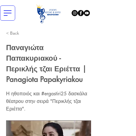
< Back
Παναγιώτα
Παπακυριακού -
Περικλής τζαι Εριέττα |
Panagiota Papakyriakou
Η ηθοποιός και #ergastiri25 δασκάλα
θέατρου στην σειρά "Περικλής τζαι
Εριέττα".