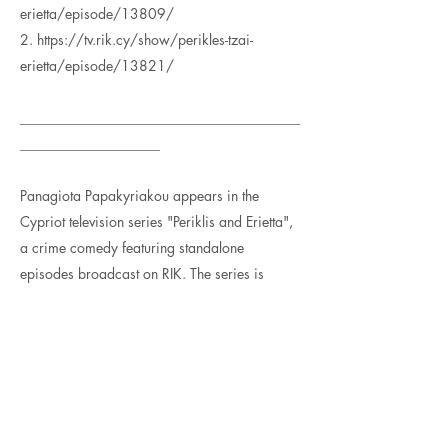
erietta/episode/13809/
2.
https://tv.rik.cy/show/perikles-tzai-
erietta/episode/13821/
________________________________________
____________________
Panagiota Papakyriakou appears in the
Cypriot television series "Periklis and Erietta",
a crime comedy featuring standalone
episodes broadcast on RIK. The series is
directed by Nikos Theofanous and written by
Marina Vronti.
Episode title: "Afka, Afka Poulo Ta"
Watch the episodes: